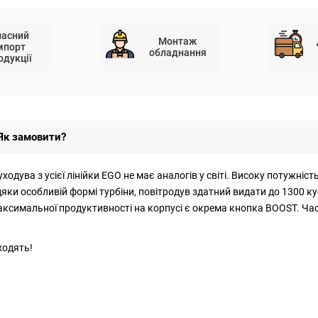
ласний
Монтаж
мпорт
обладнання
одукції
Як замовити?
дува з усієї лінійки EGO не має аналогів у світі. Високу потужніст
дяки особливій формі турбіни, повітродув здатний видати до 1300 ку
ксимальної продуктивності на корпусі є окрема кнопка BOOST. Час
ходять!