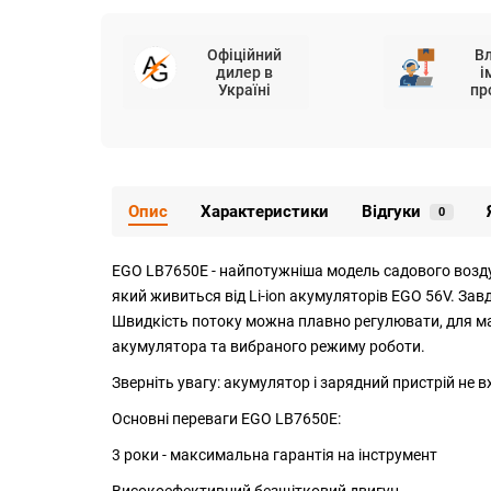
Офіційний
В
дилер в
і
Україні
пр
Опис
Характеристики
Відгуки
0
EGO LB7650E - найпотужніша модель садового воздухо
який живиться від Li-ion акумуляторів EGO 56V. Зав
Швидкість потоку можна плавно регулювати, для ма
акумулятора та вибраного режиму роботи.
Зверніть увагу: акумулятор і зарядний пристрій не в
Основні переваги EGO LB7650E:
3 роки - максимальна гарантія на інструмент