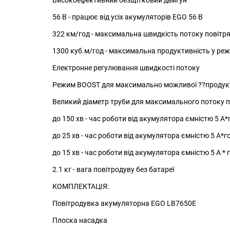
Високоефективний безщітковий двигун
56 В - працює від усіх акумуляторів EGO 56 В
322 км/год - максимальна швидкість потоку повітр
1300 куб.м/год - максимальна продуктивність у ре
Електронне регулювання швидкості потоку
Режим BOOST для максимально можливої ??продук
Великий діаметр труби для максимального потоку п
до 150 хв - час роботи від акумулятора ємністю 5 А*
до 25 хв - час роботи від акумулятора ємністю 5 А*
до 15 хв - час роботи від акумулятора ємністю 5 А *
2.1 кг - вага повітродуву без батареї
КОМПЛЕКТАЦІЯ:
Повітродувка акумуляторна EGO LB7650E
Плоска насадка