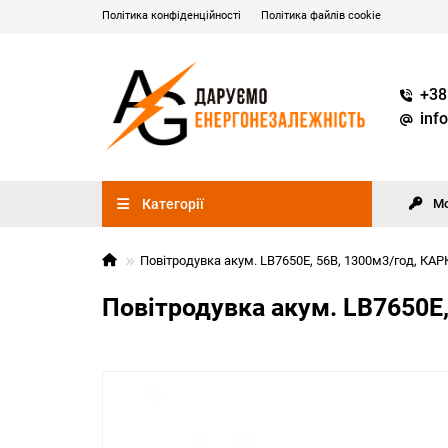
Політика конфіденційності
Політика файлів cookie
+38
inf
Категорії
М
Повітродувка акум. LB7650E, 56В, 1300м3/год, КА
Повітродувка акум. LB7650E