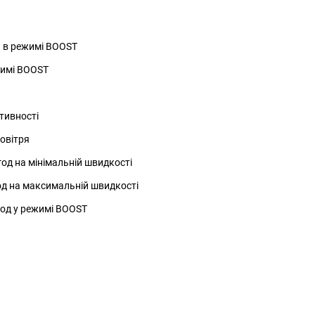
я в режимі BOOST
жимі BOOST
тивності
овітря
год на мінімальній швидкості
год на максимальній швидкості
 год у режимі BOOST