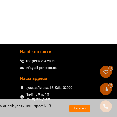
Наші контакти
+38 (093) 234 28 72
info@all-gen.com.ua
0
Наша адреса
0
вулиця Лугова, 12, Київ, 02000
Пн-Пт з 9 по 18
Сб-Нд Вихідний
а аналізувати наш трафік. З
Приймаю