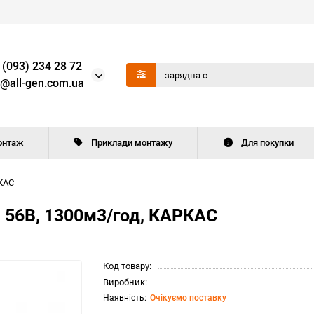
 (093) 234 28 72
o@all-gen.com.ua
онтаж
Приклади монтажу
Для покупки
РКАС
, 56В, 1300м3/год, КАРКАС
Код товару:
Виробник:
Очікуємо поставку