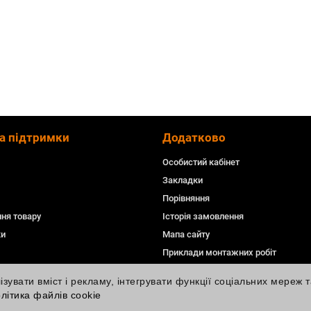
а підтримки
Додатково
Особистий кабінет
Закладки
Порівняння
ня товару
Історія замовлення
ки
Мапа сайту
Приклади монтажних робіт
увати вміст і рекламу, інтегрувати функції соціальних мереж т
літика файлів cookie