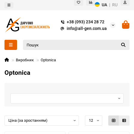
UA
|
RU
+38 (093) 234 28 72
info@all-gen.com.ua
Виробник
Optonica
Optonica