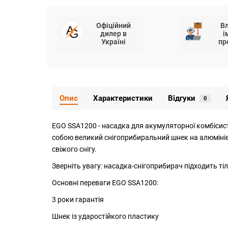
Офіційний
В
дилер в
і
Україні
пр
Опис
Характеристики
Відгуки
0
EGO SSA1200 - насадка для акумуляторної комбісист
собою великий снігоприбиральний шнек на алюмінієв
свіжого снігу.
Зверніть увагу: насадка-снігоприбирач підходить т
Основні переваги EGO SSA1200:
3 роки гарантія
Шнек із ударостійкого пластику