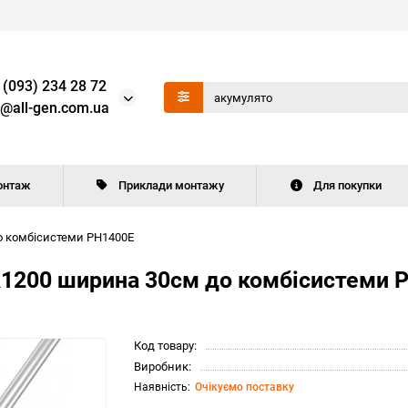
 (093) 234 28 72
o@all-gen.com.ua
онтаж
Приклади монтажу
Для покупки
о комбісистеми PH1400E
SA1200 ширина 30см до комбісистеми 
Код товару:
Виробник:
Очікуємо поставку