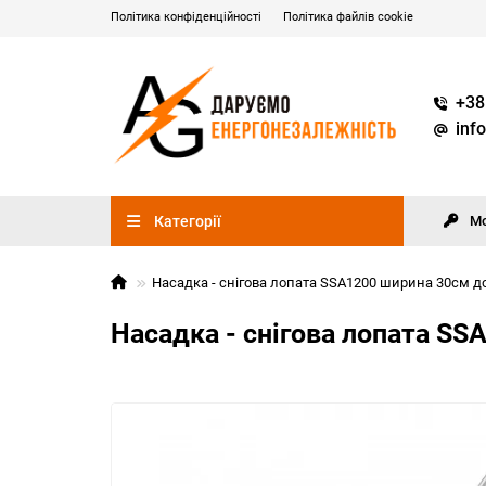
Політика конфіденційності
Політика файлів cookie
+38
inf
Категорії
М
Насадка - снігова лопата SSA1200 ширина 30см д
Насадка - снігова лопата S