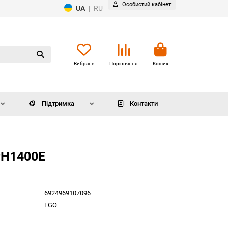
Особистий кабінет
UA
|
RU
Вибране
Порівняння
Кошик
Підтримка
Контакти
PH1400E
6924969107096
EGO