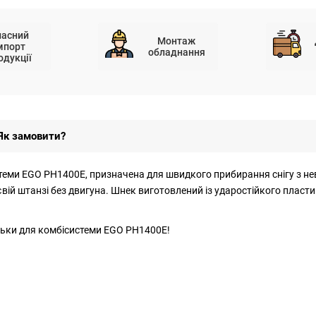
ласний
Монтаж
мпорт
обладнання
одукції
Як замовити?
еми EGO PH1400E, призначена для швидкого прибирання снігу з нев
ій штанзі без двигуна. Шнек виготовлений із ударостійкого пласт
ільки для комбісистеми EGO PH1400E!