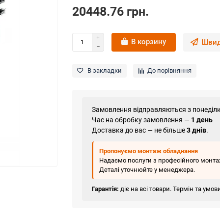
20448.76 грн.
В корзину
Швид
В закладки
До порівняння
Замовлення відправляються з понеділк
Час на обробку замовлення —
1 день
Доставка до вас — не більше
3 днів
.
Пропонуємо монтаж обладнання
Надаємо послуги з професійного монтаж
Деталі уточнюйте у менеджера.
Гарантія:
діє на всі товари. Термін та умо