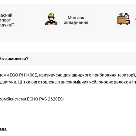
ласний
Монтаж
мпорт
обладнання
одукції
Як замовити?
теми EGO PH1400E, призначена для швидкого прибирання території, 
 двигуна. Щітка виготовлена з високоміцних нейлонових волокон і пі
я комбісистеми ECHO PAS-2620ES!
 мм.