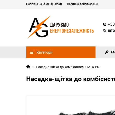
Політика конфіденційності
Політика файлів cookie
+38
inf
Категорії
М
Насадка-щітка до комбісистеми MTA-PS
Насадка-щітка до комбісис