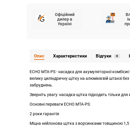
Офіційний
В
дилер в
і
Україні
пр
Опис
Характеристики
Відгуки
0
ECHO MTA-PS - насадка для акумуляторної комбісис
велику циліндричну щітку на алюмінієвій штанзі без
забруднень.
Зверніть увагу: насадка-щітка підходить тільки дл
Основні переваги ECHO MTA-PS:
2 роки гарантія
Міцна нейлонова щітка з ворсинками товщиною 1,5