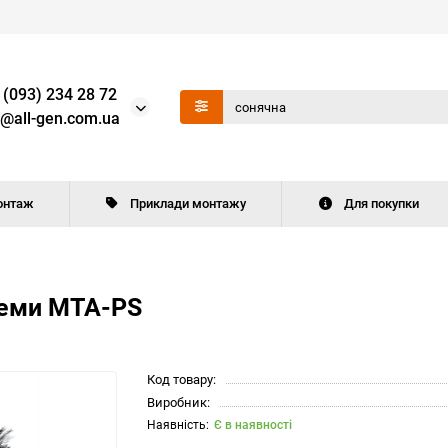
 (093) 234 28 72
o@all-gen.com.ua
онтаж
Приклади монтажу
Для покупки
теми MTA-PS
Код товару:
Виробник:
Є в наявності