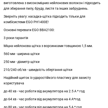
виготовлена з високоміцних нейлонових волокон і підходить
для збирання пилу, бруду, листя та інших забруднень.
Зверніть увагу: насадка-щітка підходить тільки для
комбісистеми EGO PH1400E!
Основні переваги EGO BBA2100:
3 роки гарантія
Міцна нейлонова щітка з ворсинками товщиною 1,5 мм.
560 мм - ширина щітки
250 мм - діаметр щітки
210/240 об/хв - швидкість обертання щітки
Надійний щиток із ударостійкого пластику для захисту
користувача
до 40 хв - час роботи від акумулятора на 2.5 А * год
до 64 хв - час роботи від акумулятора на 4 А*год
до 80 хв - час роботи від акумулятора на 5 А * год