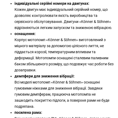
індивідуальні серійні номери на двигунах:
Кожен двигун має індивідуальний серійний номер, що
дозволяє контролювати якість виробництва та
сервісного обслуговування. Двигуни «Könner & Söhnen»
відрізняються легким запуском та зниженою вібрацією.
оснащення:
Корпус мотопомп «Könner & Söhnen» виготовлений з
міцного матеріалу за допомогою цілісного лиття, не
піддається корозії, температурним впливам та
деформації. Мотопомпи оснащені сталевим паливним
баком збільшеного розміру, що подовжує час роботи без
дозаправки.
демпфери для зниження вібрації:
Всі моделі мотопомп «Könner & Söhnen» оснащені
гумовими ніжками для зниження вібрації. Завдяки
гумовим демпферам, працююча мотопомпа не
зашкодить покриттю підлоги, а поверхня рами не буде
подряпана.
посилена рама: