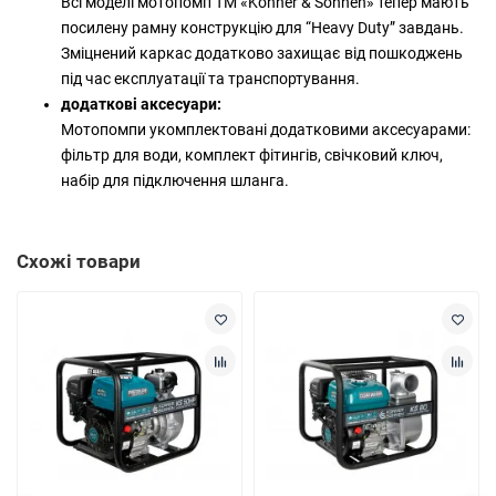
Всі моделі мотопомп ТМ «Könner & Söhnen» тепер мають
посилену рамну конструкцію для “Heavy Duty” завдань.
Зміцнений каркас додатково захищає від пошкоджень
під час експлуатації та транспортування.
додаткові аксесуари:
Мотопомпи укомплектовані додатковими аксесуарами:
фільтр для води, комплект фітингів, свічковий ключ,
набір для підключення шланга.
Схожі товари