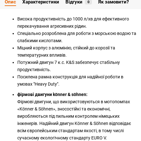
Опис
Характеристики
Відгуки
Як замовити?
0
Висока продуктивність до 1000 л/хв для ефективного
перекачування агресивних рідин.
Спеціально розроблена для роботи з морською водою та
слабкими кислотами.
Міцний корпус з алюмінію, стійкий до корозії та
температурних впливів.
Потужний двигун 7 к.с. K&S забезпечує стабільну
продуктивність.
Посилена рамна конструкція для надійної роботи в
умовах "Heavy Duty".
фірмові двигуни könner & söhnen:
Фірмові двигуни, що використовуються в мотопомпах
«Könner & Söhnen», зносостійкі та економічні,
виробляються під пильним контролем німецьких
інженерів. Надійний двигун Könner & Söhnen відповідає
всім європейським стандартам якості, в тому числі
сучасному екологічному стандарту EURO V.