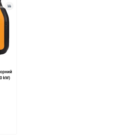
торний
0 kW)