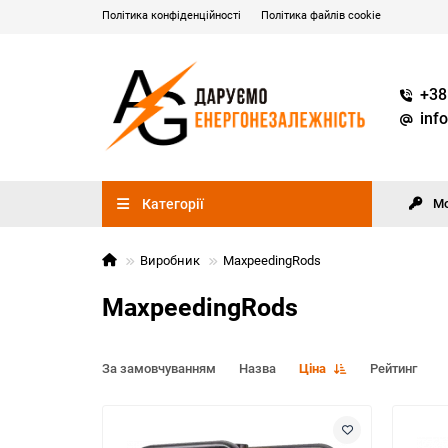
Політика конфіденційності
Політика файлів cookie
+38
inf
Категорії
М
Виробник
MaxpeedingRods
MaxpeedingRods
За замовчуванням
Назва
Ціна
Рейтинг