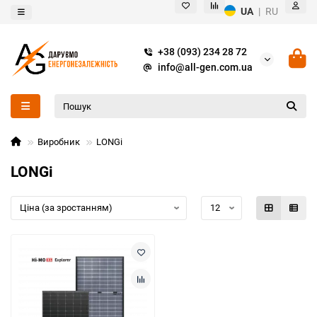
UA
|
RU
+38 (093) 234 28 72
info@all-gen.com.ua
Виробник
LONGi
LONGi