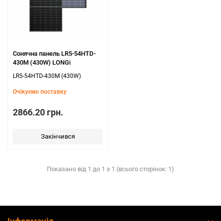
Сонячна панель LR5-54HTD-
430M (430W) LONGі
LR5-54HTD-430M (430W)
Очікуємо поставку
2866.20 грн.
Закінчився
Показано від 1 до 1 з 1 (всього сторінок: 1)