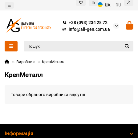
UA
|
RU
+38 (093) 234 28 72
info@all-gen.com.ua
Виробник
КрепМеталл
КрепМеталл
Товари обраного виробника відсутні
Інформація