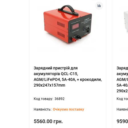
Зарядний пристрій для
Заряд
акумуляторів QCL-C15,
акуму
AGM/LiFePO4, 5А-40А, + крокодили,
AGM/L
290x247x157mm
5А-40
290x
36892
Очікуємо поставку
5560.00 грн.
9590