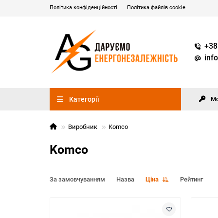
Політика конфіденційності
Політика файлів cookie
+38
inf
Категорії
М
Виробник
Komco
Komco
За замовчуванням
Назва
Ціна
Рейтинг