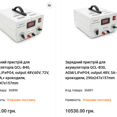
ний пристрій для
Зарядний пристрій для
ляторів QCL-B40,
акумуляторів QCL-B30,
iFePO4, output:48V,60V, 72V,
AGM/LiFePO4, output:48V, 5А-
А,+ крокодили,
крокодили, 290x247x157mm
247x157mm
36890
36891
Очікуємо поставку
Очікуємо поставку
.00 грн.
10530.00 грн.