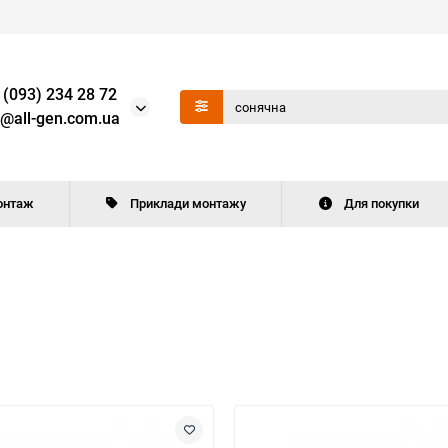
 (093) 234 28 72
o@all-gen.com.ua
онтаж
Приклади монтажу
Для покупки