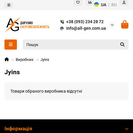
UA
|
RU
+38 (093) 234 28 72
info@all-gen.com.ua
Виробник
Jyins
Jyins
Товари обраного виробника відсутні
Інформація