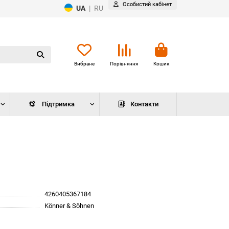
Особистий кабінет
UA
|
RU
Вибране
Порівняння
Кошик
Підтримка
Контакти
4260405367184
Könner & Söhnen