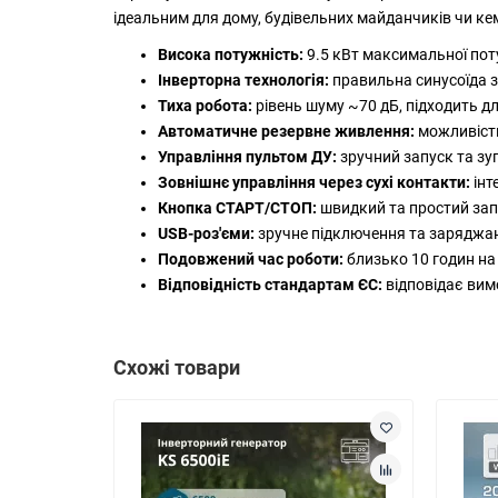
ідеальним для дому, будівельних майданчиків чи ке
Висока потужність:
9.5 кВт максимальної поту
Інверторна технологія:
правильна синусоїда з
Тиха робота:
рівень шуму ~70 дБ, підходить дл
Автоматичне резервне живлення:
можливість
Управління пультом ДУ:
зручний запуск та зуп
Зовнішнє управління через сухі контакти:
інт
Кнопка СТАРТ/СТОП:
швидкий та простий зап
USB-роз'єми:
зручне підключення та заряджан
Подовжений час роботи:
близько 10 годин на
Відповідність стандартам ЄС:
відповідає вим
Схожі товари