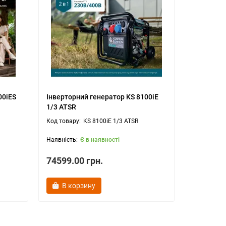
00iES
Інверторний генератор KS 8100iE
Інверторн
1/3 ATSR
ATSR
KS 8100iE 1/3 ATSR
Є в наявності
74599.00 грн.
67499.0
В корзину
В ко