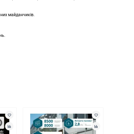
ьних майданчиків.
нь.