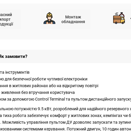
ласний
Монтаж
мпорт
обладнання
одукції
Як замовити?
та інструментів
ю для безпечної роботи чутливої електроніки
ання в житлових районах або на відкритому повітрі
о живлення без втручання користувача
м за допомогою Control Terminal та пультом дистанційного запуску
альною потужністю 9.5 кВт, розроблений для надійного резервного
 а тиха робота забезпечує комфорт у житлових зонах, кемпінгах чи б
 Можливість управління пультом ДУ дозволяє запускати та зупинят
атизованими системами керування. Потужний двигун, 10 годин авто