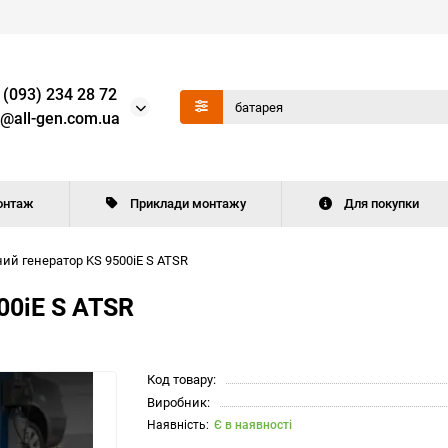
 (093) 234 28 72
o@all-gen.com.ua
онтаж
Приклади монтажу
Для покупки
ний генератор KS 9500iE S ATSR
00iE S ATSR
Код товару:
Виробник:
Є в наявності