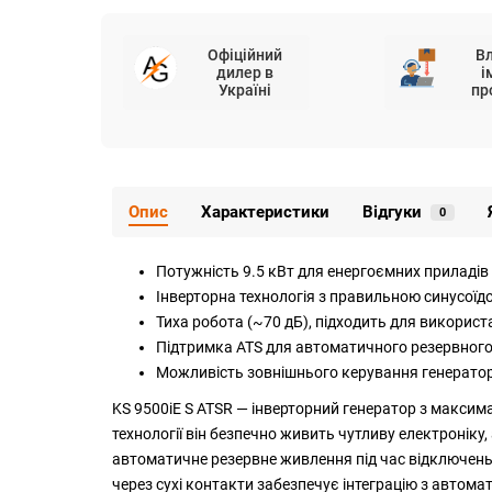
Офіційний
В
дилер в
і
Україні
пр
Опис
Характеристики
Відгуки
0
Потужність 9.5 кВт для енергоємних приладів 
Інверторна технологія з правильною синусоїдо
Тиха робота (~70 дБ), підходить для використ
Підтримка ATS для автоматичного резервног
Можливість зовнішнього керування генераторо
KS 9500iE S ATSR — інверторний генератор з максим
технології він безпечно живить чутливу електроніку,
автоматичне резервне живлення під час відключень.
через сухі контакти забезпечує інтеграцію з автом