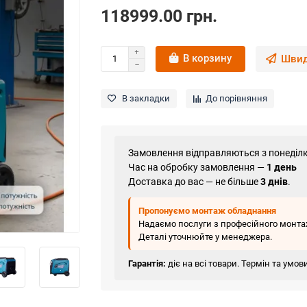
118999.00 грн.
В корзину
Швид
В закладки
До порівняння
Замовлення відправляються з понеділк
Час на обробку замовлення —
1 день
Доставка до вас — не більше
3 днів
.
Пропонуємо монтаж обладнання
Надаємо послуги з професійного монтаж
Деталі уточнюйте у менеджера.
Гарантія:
діє на всі товари. Термін та умо