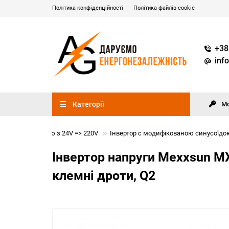
Політика конфіденційності
Політика файлів cookie
+38
inf
Категорії
М
ваною синусоїдою з 24V => 220V
Інвертор с модифікованою синусоїдо
Інвертор напруги Mexxsun MX
клемні дроти, Q2