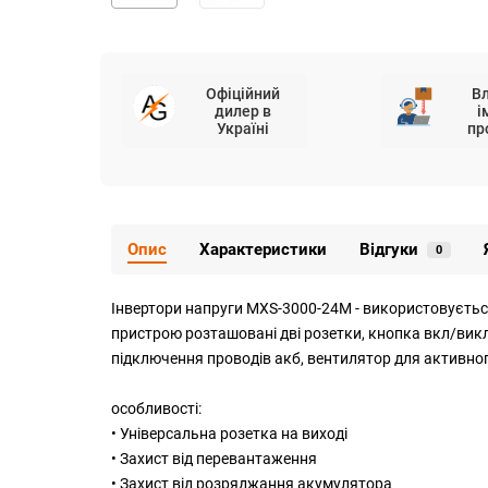
Офіційний
В
дилер в
і
Україні
пр
Опис
Характеристики
Відгуки
0
Інвертори
напруги MXS-3000-24M - використовується
пристрою розташовані дві розетки, кнопка вкл/викл
підключення проводів акб, вентилятор для активн
особливості:
• Універсальна розетка на виході
• Захист від перевантаження
• Захист від розряджання акумулятора