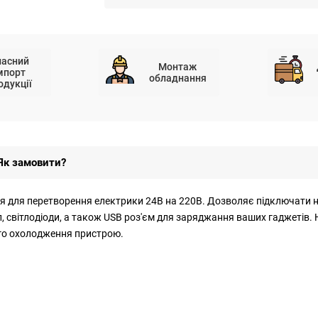
ласний
Монтаж
мпорт
обладнання
одукції
Як замовити?
 для перетворення електрики 24В на 220В. Дозволяє підключати н
, світлодіоди, а також USB роз'єм для заряджання ваших гаджетів.
ого охолодження пристрою.