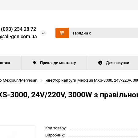
 (093) 234 28 72
o@all-gen.com.ua
онтаж
Приклади монтажу
Для покупки
ю Mexxsun/Mervesan
Інвертор напруги Mexxsun MXS-3000, 24V/220V, 30
S-3000, 24V/220V, 3000W з правільно
Код товару:
Виробник: