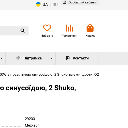
Особистий кабінет
UA
|
RU
Вибране
Порівняння
Кошик
Підтримка
Контакти
00W з правільною синусоїдою, 2 Shuko, клемні дроти, Q2
ю синусоїдою, 2 Shuko,
29233
Mexxsun