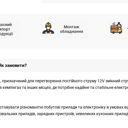
ласний
Монтаж
мпорт
обладнання
одукції
Як замовити?
, призначений для перетворення постійного струму 12V змінний стр
в кемпінгах та інших місцях, де потрібне надійне та стабільне елект
вувати різноманітні побутові прилади та електроніку в умовах від
лювальних приладів, зарядних пристроїв, невеликих кухонних приладі