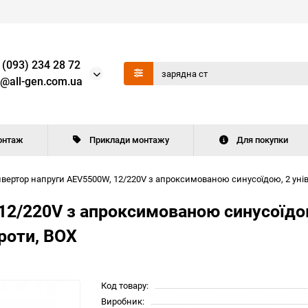
 (093) 234 28 72
o@all-gen.com.ua
онтаж
Приклади монтажу
Для покупки
нвертор напруги AEV5500W, 12/220V з апроксимованою синусоїдою, 2 уніве
12/220V з апроксимованою синусоїдою
дроти, BOX
Код товару:
Виробник: