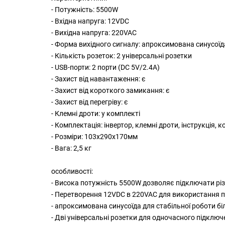
- Потужність: 5500W
- Вхідна напруга: 12VDC
- Вихідна напруга: 220VAC
- Форма вихідного сигналу: апроксимована синусоїд
- Кількість розеток: 2 універсальні розетки
- USB-порти: 2 порти (DC 5V/2.4A)
- Захист від навантаження: є
- Захист від короткого замикання: є
- Захист від перегріву: є
- Клемні дроти: у комплекті
- Комплектація:
інвертор
, клемні дроти, інструкція, 
- Розміри: 103х290х170мм
- Вага: 2,5 кг
особливості:
- Висока потужність 5500W дозволяє підключати рі
- Перетворення 12VDC в 220VAC для використання по
- апроксимована синусоїда для стабільної роботи бі
- Дві універсальні розетки для одночасного підключ