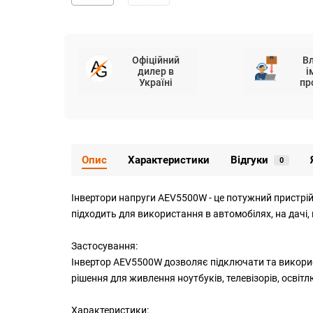
Офіційний
В
дилер в
і
Україні
пр
Опис
Характеристики
Відгуки
0
Інвертори
напруги AEV5500W - це потужний пристрій
підходить для використання в автомобілях, на дачі, 
Застосування:
Інвертор
AEV5500W дозволяє підключати та використо
рішення для живлення ноутбуків, телевізорів, освіт
Характеристики: