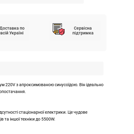
Доставка по
Сервісна
всій Україні
підтримка
ум 220V з апроксимованою синусоїдою. Він ідеально
ропостачання.
сутності стаціонарної електрики. Це чудове
в та іншої техніки до 5500W.