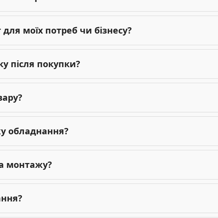
для моїх потреб чи бізнесу?
ку після покупки?
вару?
жу обладнання?
га монтажу?
ання?