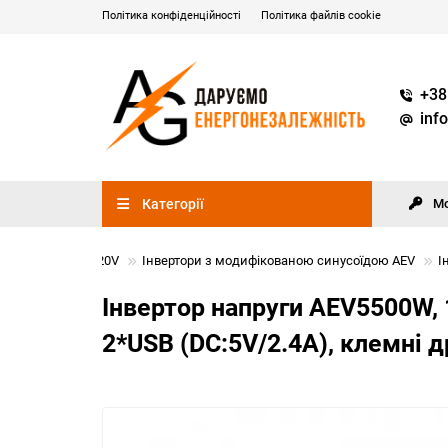
Політика конфіденційності
Політика файлів cookie
+38
inf
Категорії
М
оїдою c 12V => 220V
Інвертори з модифікованою синусоїдою AEV
І
Інвертор напруги AEV5500W, 
2*USB (DC:5V/2.4A), клемні 