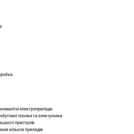
а
коробка
зноманітні електроприлади
бутової техніки та електроніки
льшості пристроїв
ення кількох приладів