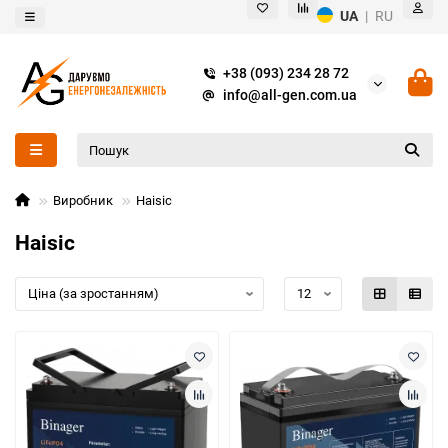
UA
|
RU
+38 (093) 234 28 72
info@all-gen.com.ua
Виробник
Haisic
Haisic