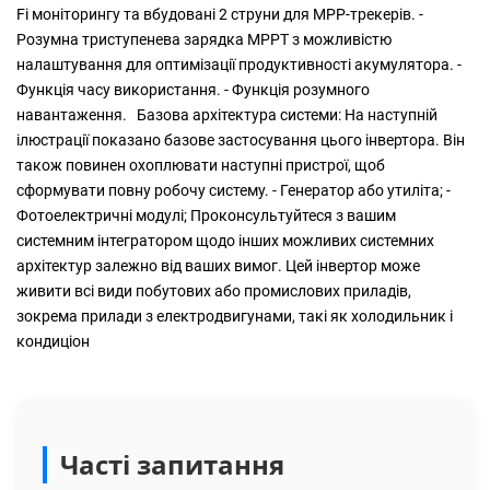
Fi моніторингу та вбудовані 2 струни для MPP-трекерів. -
Розумна триступенева зарядка MPPT з можливістю
налаштування для оптимізації продуктивності акумулятора. -
Функція часу використання. - Функція розумного
навантаження. Базова архітектура системи: На наступній
ілюстрації показано базове застосування цього інвертора. Він
також повинен охоплювати наступні пристрої, щоб
сформувати повну робочу систему. - Генератор або утиліта; -
Фотоелектричні модулі; Проконсультуйтеся з вашим
системним інтегратором щодо інших можливих системних
архітектур залежно від ваших вимог. Цей інвертор може
живити всі види побутових або промислових приладів,
зокрема прилади з електродвигунами, такі як холодильник і
кондиціон
Часті запитання