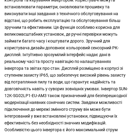
контроль та керування інвертором. Користувачі можуть
встановлювати параметри, оновлювати прошивку та
виконувати інші завдання з технічного обслуговування на
відстані, що робить експлуатацію та обслуговування більш
зручним та ефективним. Ця функція особливо корисна для
великомасштабних установок, де ручні перевірки можуть
займати багато часу і коштувати дорого. Зручний для
користувача дизайн доповнює кольоровий сенсорний РК-
дисплей. Інтуїтивно зрозумілий інтерфейс надає дані в
реальному часі та просту навігацію по налаштуваннях
інвертора та звітах про стан. Дисплей розміщено в корпусі зі
ступенем захисту IP65, що забезпечує високий рівень захисту
від потрапляння пилу та води, що гарантує надійність та
довговічність навіть у суворих зовнішніх умовах. Інвертор SUN-
12K-SG02LP1-EU-AM3 також призначений для безперешкодної
модернізації наявних сонячних систем. Завдяки можливості
підключення до мережі змінного струму він може бути
інтегрований у вже встановлені установки, підвищуючи їх
ефективність без необхідності значних модифікацій.
Особливістю цього інвертора є його максимальний струм