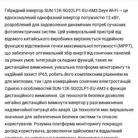
Гібридний інвертор SUN-12K-SG02LP1-EU-AM3 Deye Wi-Fi — це
вдосконалений однофазний інвертор потужністю 12 кВт,
розроблений для задоволення динамічних потреб сучасних
фотоелектричних систем. Цей універсальний пристрій від
відомого китайського виробника вирізняється подвійною
функцією відстеження точки максимальної потужності (MPPT),
що забезпечує оптимальний збір енергії від сонячних панелей
за різних умов. Інтеграція складних функцій, таких як
дистанційне вимкнення, унікальна платформа моніторингу та
надійний захист IP65, робить його комплексним рішенням як
для житлових, так і для комерційних сонячних електростанцій.
Однією з особливостей SUN-12K-SG02LP1-EU-AM3 є функція
дистанційного вимкнення. Ця технологія безпеки дозволяє
негайно дистанційно вимкнути інвертор у разі виникнення
надзвичайної ситуації або аварії. Ця технологія має вирішальне
значення для забезпечення безпеки системи та спокою
користувачів. Розумна платформа моніторингу покращує
досвід користувача, дозволяючи здійснювати віддалений