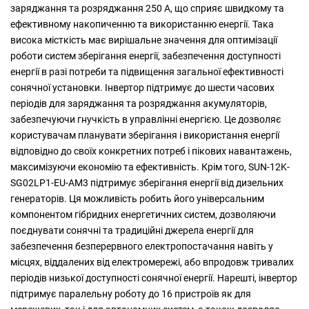
заряджання та розряджання 250 А, що сприяє швидкому та
ефективному накопиченню та використанню енергії. Така
висока місткість має вирішальне значення для оптимізації
роботи систем зберігання енергії, забезпечення доступності
енергії в разі потреби та підвищення загальної ефективності
сонячної установки. Інвертор підтримує до шести часових
періодів для заряджання та розряджання акумуляторів,
забезпечуючи гнучкість в управлінні енергією. Це дозволяє
користувачам планувати зберігання і використання енергії
відповідно до своїх конкретних потреб і пікових навантажень,
максимізуючи економію та ефективність. Крім того, SUN-12K-
SG02LP1-EU-AM3 підтримує зберігання енергії від дизельних
генераторів. Ця можливість робить його універсальним
компонентом гібридних енергетичних систем, дозволяючи
поєднувати сонячні та традиційні джерела енергії для
забезпечення безперервного електропостачання навіть у
місцях, віддалених від електромережі, або впродовж тривалих
періодів низької доступності сонячної енергії. Нарешті, інвертор
підтримує паралельну роботу до 16 пристроїв як для