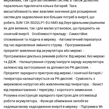
мережевих, так і для автономних систем, а також дозволяє
паралельно підключати кілька батарей. Така
масштабованість має важливе значення для розширення
систем для задоволення все більших потреб в енергії, що
робить SUN-12K-SG02LP1-EU-AM3 від Deye ідеальним рішенням
як для великих, так і для малих установок, що працюють на
сонячній енергії. Особливості приладу: - Самостійне
споживання та подача в мережу. - Автоматичний перезапуск
під час відновлення змінного струму. - Програмований
пріоритет живлення від акумулятора або мережі. -
Програмовані декілька режимів роботи: Від мережі, без мережі
та ДБЖ. - Налаштування струму/напруги заряду акумулятора
залежно від застосування за допомогою РК-дисплея. -
Пріоритет зарядного пристрою від мережі / сонячної батареї /
генератора налаштовується на РК-дисплеї. - Сумісність з
мережевою напругою або живленням від генератора. - Захист
від перевантаження / перегріву / короткого замикання. -
Розумна конструкція зарядного пристрою для оптимізації
роботи акумулятора. - Функція обмеження запобігає
надлишковому надходженню енергії в мережу. - Підтримка Wi-