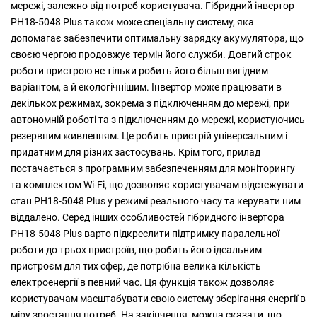
мережі, залежно від потреб користувача. Гібридний інвертор
PH18-5048 Plus також може спеціальну систему, яка
допомагає забезпечити оптимальну зарядку акумулятора, що
своєю чергою продовжує термін його служби. Довгий строк
роботи пристрою не тільки робить його більш вигідним
варіантом, а й екологічнішим. Інвертор може працювати в
декількох режимах, зокрема з підключенням до мережі, при
автономній роботі та з підключенням до мережі, користуючись
резервним живленням. Це робить пристрій універсальним і
придатним для різних застосувань. Крім того, прилад
постачається з програмним забезпеченням для моніторингу
та комплектом Wi-Fi, що дозволяє користувачам відстежувати
стан PH18-5048 Plus у режимі реального часу та керувати ним
віддалено. Серед інших особливостей гібридного інвертора
PH18-5048 Plus варто підкреслити підтримку паралельної
роботи до трьох пристроїв, що робить його ідеальним
пристроєм для тих сфер, де потрібна велика кількість
електроенергії в певний час. Ця функція також дозволяє
користувачам масштабувати свою систему зберігання енергії в
міру зростання потреб. На закінчення, можна сказати, що