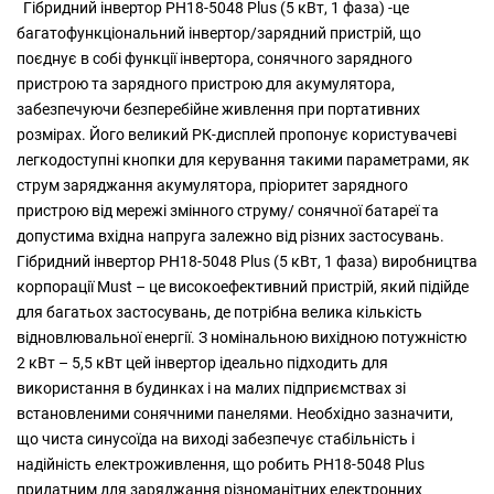
Гібридний інвертор PH18-5048 Plus (5 кВт, 1 фаза) -це
багатофункціональний інвертор/зарядний пристрій, що
поєднує в собі функції інвертора, сонячного зарядного
пристрою та зарядного пристрою для акумулятора,
забезпечуючи безперебійне живлення при портативних
розмірах. Його великий РК-дисплей пропонує користувачеві
легкодоступні кнопки для керування такими параметрами, як
струм заряджання акумулятора, пріоритет зарядного
пристрою від мережі змінного струму/ сонячної батареї та
допустима вхідна напруга залежно від різних застосувань.
Гібридний інвертор PH18-5048 Plus (5 кВт, 1 фаза) виробництва
корпорації Must – це високоефективний пристрій, який підійде
для багатьох застосувань, де потрібна велика кількість
відновлювальної енергії. З номінальною вихідною потужністю
2 кВт – 5,5 кВт цей інвертор ідеально підходить для
використання в будинках і на малих підприємствах зі
встановленими сонячними панелями. Необхідно зазначити,
що чиста синусоїда на виході забезпечує стабільність і
надійність електроживлення, що робить PH18-5048 Plus
придатним для заряджання різноманітних електронних