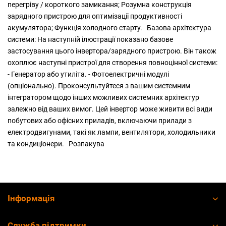
перегріву / короткого замикання; Розумна конструкція
зарядного пристрою для оптимізації продуктивності
акумулятора; Функція холодного старту. Базова архітектура
системи: На наступній ілюстрації показано базове
застосування цього інвертора/зарядного пристрою. Він також
охоплює наступні пристрої для створення повноцінної системи:
- Генератор або утиліта. - Фотоелектричні модулі
(опціонально). Проконсультуйтеся з вашим системним
інтегратором щодо інших можливих системних архітектур
залежно від ваших вимог. Цей інвертор може живити всі види
побутових або офісних приладів, включаючи прилади з
електродвигунами, такі як лампи, вентилятори, холодильники
та кондиціонери. Розпакува
Інформація
Служба підтримки