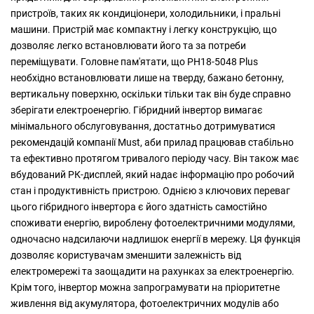
пристроїв, таких як кондиціонери, холодильники, і пральні
машини. Пристрій має компактну і легку конструкцію, що
дозволяє легко встановлювати його та за потреби
переміщувати. Головне пам'ятати, що PH18-5048 Plus
необхідно встановлювати лише на тверду, бажано бетонну,
вертикальну поверхню, оскільки тільки так він буде справно
зберігати електроенергію. Гібридний інвертор вимагає
мінімального обслуговування, достатньо дотримуватися
рекомендацій компанії Must, аби прилад працював стабільно
та ефективно протягом тривалого періоду часу. Він також має
вбудований РК-дисплей, який надає інформацію про робочий
стан і продуктивність пристрою. Однією з ключових переваг
цього гібридного інвертора є його здатність самостійно
споживати енергію, вироблену фотоелектричними модулями,
одночасно надсилаючи надлишок енергії в мережу. Ця функція
дозволяє користувачам зменшити залежність від
електромережі та заощадити на рахунках за електроенергію.
Крім того, інвертор можна запрограмувати на пріоритетне
живлення від акумулятора, фотоелектричних модулів або