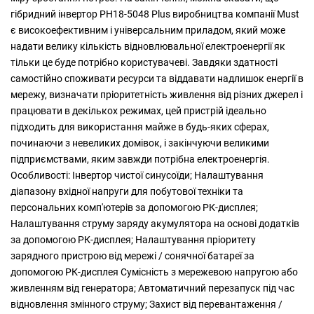
гібридний інвертор PH18-5048 Plus виробництва компанії Must
є високоефективним і універсальним приладом, який може
надати велику кількість відновлювальної електроенергії як
тільки це буде потрібно користувачеві. Завдяки здатності
самостійно споживати ресурси та віддавати надлишок енергії в
мережу, визначати пріоритетність живлення від різних джерел і
працювати в декількох режимах, цей пристрій ідеально
підходить для використання майже в будь-яких сферах,
починаючи з невеликих домівок, і закінчуючи великими
підприємствами, яким завжди потрібна електроенергія.
Особливості: Інвертор чистої синусоїди; Налаштування
діапазону вхідної напруги для побутової техніки та
персональних комп'ютерів за допомогою РК-дисплея;
Налаштування струму заряду акумулятора на основі додатків
за допомогою РК-дисплея; Налаштування пріоритету
зарядного пристрою від мережі / сонячної батареї за
допомогою РК-дисплея Сумісність з мережевою напругою або
живленням від генератора; Автоматичний перезапуск під час
відновлення змінного струму; Захист від перевантаження /