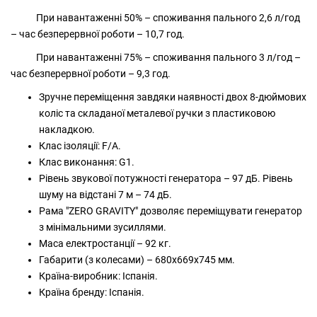
При навантаженні 50% – споживання пального 2,6 л/год
– час безперервної роботи – 10,7 год.
При навантаженні 75% – споживання пального 3 л/год –
час безперервної роботи – 9,3 год.
Зручне переміщення завдяки наявності двох 8-дюймових
коліс та складаної металевої ручки з пластиковою
накладкою.
Клас ізоляції: F/A.
Клас виконання: G1.
Рівень звукової потужності генератора – 97 дБ. Рівень
шуму на відстані 7 м – 74 дБ.
Рама "ZERO GRAVITY" дозволяє переміщувати генератор
з мінімальними зусиллями.
Маса електростанції – 92 кг.
Габарити (з колесами) – 680х669х745 мм.
Країна-виробник: Іспанія.
Країна бренду: Іспанія.