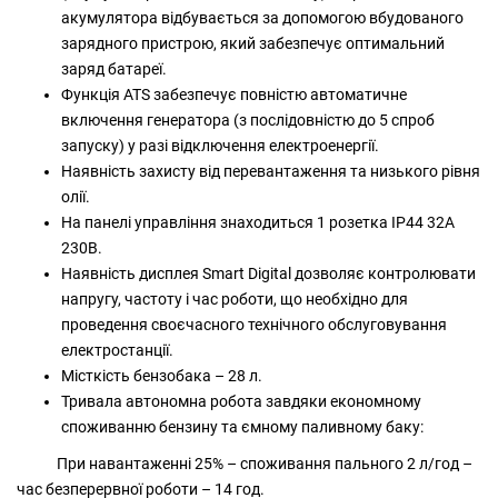
акумулятора відбувається за допомогою вбудованого
зарядного пристрою, який забезпечує оптимальний
заряд батареї.
Функція ATS забезпечує повністю автоматичне
включення генератора (з послідовністю до 5 спроб
запуску) у разі відключення електроенергії.
Наявність захисту від перевантаження та низького рівня
олії.
На панелі управління знаходиться 1 розетка IP44 32А
230В.
Наявність дисплея Smart Digital дозволяє контролювати
напругу, частоту і час роботи, що необхідно для
проведення своєчасного технічного обслуговування
електростанції.
Місткість бензобака – 28 л.
Тривала автономна робота завдяки економному
споживанню бензину та ємному паливному баку:
При навантаженні 25% – споживання пального 2 л/год –
час безперервної роботи – 14 год.