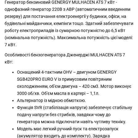
Генератор бензиновий GENERGY MULHACEN ATS 7 кВт -
однофазний генератор 220В з АВР (автоматичним введенням
резерву) для постачання електроенергії у будинки, офіси, на
будівельні майданчики, кемпінги тощо. Здатний забезпечувати
роботу електроприладів із сумарною потужністю до 6,5 кВт
(номінальна потужність). Максимальна потужність цієї моделі:
7 кВт.
Особливості бензогенератора Дженерджі MULHACEN ATS 7
кВт:
Оснащений 4-тактним OHV – двигуном GENERGY
SGB420PRO EURO V із примусовим повітряним
охолодженням, об'єм двигуна – 420 см3. Мотор виконує
3000 об/хв. Об'єм масла в картері – 1,1л.
Альтернатор із мідною обмоткою.
Функція SVR (стабілізація напруги) забезпечує стабільну
подачу напруги без стрибків, завдяки чому до
генератора можна підключати навіть чутливу техніку.
Модель має легкий ручний пуск та електрозапуск
(акумулятор входить до комплекту). Зарядка