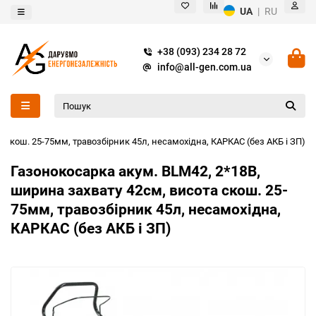
UA
|
RU
+38 (093) 234 28 72
info@all-gen.com.ua
 скош. 25-75мм, травозбірник 45л, несамохідна, КАРКАС (без АКБ і ЗП)
Газонокосарка акум. BLM42, 2*18В,
ширина захвату 42см, висота скош. 25-
75мм, травозбірник 45л, несамохідна,
КАРКАС (без АКБ і ЗП)