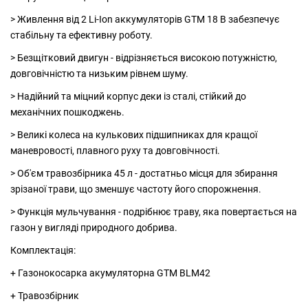
> Живлення від 2 Li-Ion аккумуляторів GTM 18 В забезпечує
стабільну та ефективну роботу.
> Безщітковий двигун - відрізняється високою потужністю,
довговічністю та низьким рівнем шуму.
> Надійний та міцний корпус деки із сталі, стійкий до
механічних пошкоджень.
> Великі колеса на кулькових підшипниках для кращої
маневровості, плавного руху та довговічності.
> Об'єм травозбірника 45 л - достатньо місця для збирання
зрізаної трави, що зменшує частоту його спорожнення.
> Функція мульчування - подрібнює траву, яка повертається на
газон у вигляді природного добрива.
Комплектація:
+ Газонокосарка акумуляторна GTM BLM42
+ Травозбірник