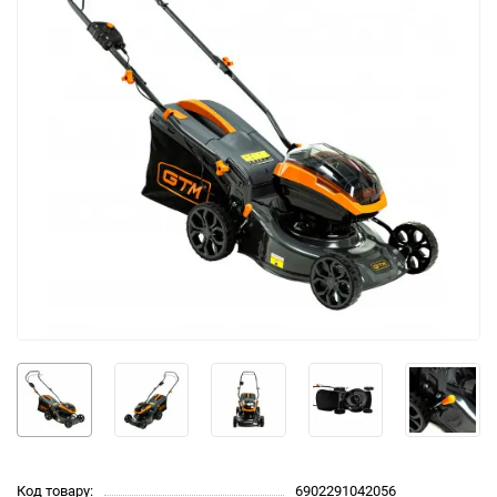
Код товару:
6902291042056