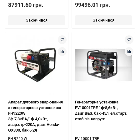
87911.60 грн.
99496.01 грн.
Закінчився
Закінчився
Апарат дугового зварювання
Генераторна установка
з генераторною установкою
FV10001TRE 1ф-8,6кВт,
FH9220W
двиг.B&S, бак-45л, ел.старт,
3ф-7,8кВА/1ф-4,0кВт,
стабіліз.напруги
звар.стр-220А, двиг.Honda-
GX390, бак 6,2л
FH 9220 W
FV 10001 TRE