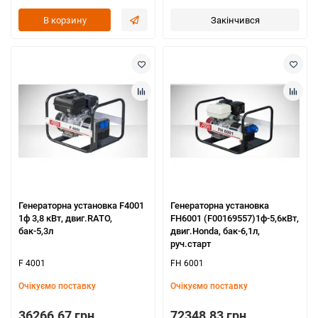
В корзину
Закінчився
Генераторна установка F4001
Генераторна установка
1ф 3,8 кВт, двиг.RATO,
FH6001 (F00169557)1ф-5,6кВт,
бак-5,3л
двиг.Honda, бак-6,1л,
руч.старт
F 4001
FH 6001
Очікуємо поставку
Очікуємо поставку
36266.67 грн.
72348.83 грн.