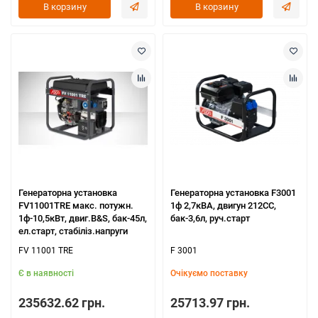
В корзину
В корзину
Генераторна установка
Генераторна установка F3001
FV11001TRE макс. потужн.
1ф 2,7кВA, двигун 212СС,
1ф-10,5кВт, двиг.B&S, бак-45л,
бак-3,6л, руч.старт
ел.старт, стабіліз.напруги
FV 11001 TRE
F 3001
Є в наявності
Очікуємо поставку
235632.62 грн.
25713.97 грн.