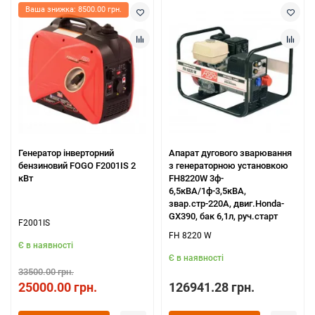
Ваша знижка: 8500.00 грн.
Генератор інверторний
Апарат дугового зварювання
бензиновий FOGO F2001IS 2
з генераторною установкою
кВт
FH8220W 3ф-
6,5кВА/1ф-3,5кВА,
звар.стр-220А, двиг.Honda-
GX390, бак 6,1л, руч.старт
F2001IS
FH 8220 W
Є в наявності
Є в наявності
33500.00 грн.
25000.00 грн.
126941.28 грн.