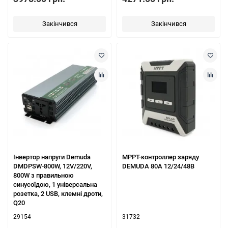
Закінчився
Закінчився
Інвертор напруги Demuda
МРРТ-контроллер заряду
DMDPSW-800W, 12V/220V,
DEMUDA 80А 12/24/48В
800W з правильною
синусоїдою, 1 універсальна
розетка, 2 USB, клемні дроти,
Q20
29154
31732