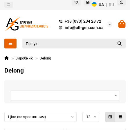
UA
|
RU
+38 (093) 234 28 72
info@all-gen.com.ua
Виробник
Delong
Delong