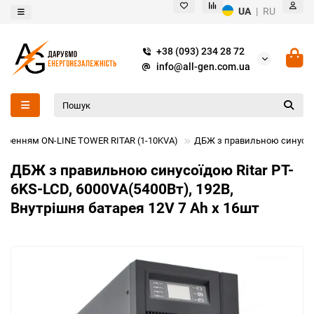
UA
|
RU
+38 (093) 234 28 72
info@all-gen.com.ua
оренням ON-LINE TOWER RITAR (1-10KVA)
ДБЖ з правильною синусоїдо
ДБЖ з правильною синусоїдою Ritar PT-
6KS-LCD, 6000VA(5400Вт), 192В,
Внутрішня батарея 12V 7 Ah х 16шт