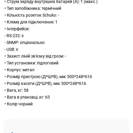
• Струм заряду внутрішніх батарей (А): 1 (макс.)
• Тип запобіжника: термічний
• Кількість розеток Schuko: -
• Клема для підключення: 1
• Інтерфейси:
- RS-232: є
- SNMP: опціонально
- USB: є
• Захист ліній зв'язку від грози: -
• Тип установки: підлоговий
• Корпус: метал
• Розмір пристрою (Д*Ш*В), мм: 500*248*616
• Розмір касети (Д*Ш*В), мм: 500*248*616
• Вага, кг: 58
• Вага в упаковці, кг: 63
• Колір чорний