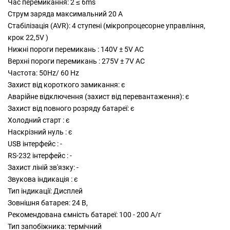
Час перемикання: 2 ≤ 6ms
Струм заряда максимальний 20 А
Стабілізація (AVR): 4 ступені (мікропроцесорне управління,
крок 22,5V )
Нижні пороги перемикань : 140V ± 5V AC
Верхні пороги перемикань : 275V ± 7V AC
Частота: 50Hz/ 60 Hz
Захист від короткого замикання: є
Аварійне відключення (захист від перевантаження): є
Захист від повного розряду батареї: є
Холодний старт : є
Наскрізний нуль : є
USB інтерфейс : -
RS-232 інтерфейс : -
Захист ліній зв'язку: -
Звукова індикація : є
Тип індикації: Дисплей
Зовнішня батарея: 24 В,
Рекомендована ємність батареї: 100 - 200 А/г
Тип запобіжника: термічний