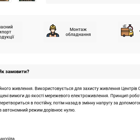
ласний
Монтаж
мпорт
обладнання
одукції
Як замовити?
ого живлення. Використовується для захисту живлення Центрів Об
щені вимоги до якості мережевого електроживлення. Принцип робот
 перетвориться в постійну, потім назад в змінну напругу за допомо
я в автономний режим дорівнює нулю.
нусоїда.