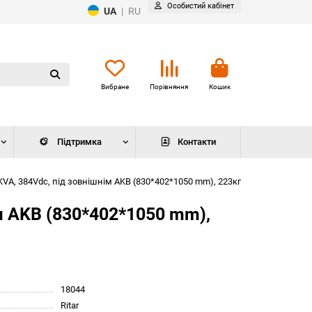
Особистий кабінет
UA
|
RU
Вибране
Порівняння
Кошик
Підтримка
Контакти
A, 384Vdc, під зовнішнім AKB (830*402*1050 mm), 223кг
 AKB (830*402*1050 mm),
18044
Ritar