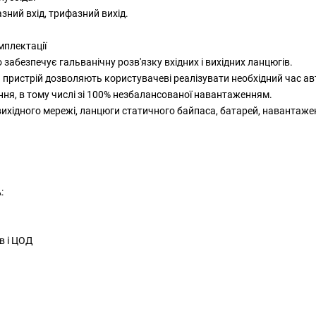
зний вхід, трифазний вихід.
мплектації
забезпечує гальванічну розв'язку вхідних і вихідних ланцюгів.
й пристрій дозволяють користувачеві реалізувати необхідний час а
ня, в тому числі зі 100% незбалансованої навантаженням.
 вихідного мережі, ланцюги статичного байпаса, батарей, наванта
:
в і ЦОД