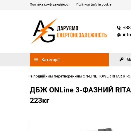
Політика конфіденційності
Політика файлів cookie
+38
inf
Категорії
М
ю синусоїдою та подвійним перетворенням ON-LINE TOWER RITAR RT-ONlin
ДБЖ ONLine 3-ФАЗНИЙ RITAR 
223кг