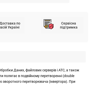
Доставка по
Сервісна
всій Україні
підтримка
робки Даних, файлових серверів і АТС, а також
и полягає в подвійному перетворенні (double
гою зворотного перетворювача (інвертора). При