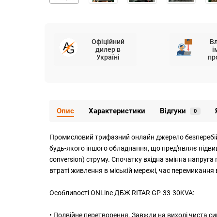
Офіційний
В
дилер в
і
Україні
пр
Опис
Характеристики
Відгуки
0
Промисловий трифазний онлайн джерело безперебійн
будь-якого іншого обладнання, що пред'являє підви
conversion) струму. Спочатку вхідна змінна напруга
втраті живлення в міській мережі, час перемиканн
Особливості ONLine ДБЖ RITAR GP-33-30KVA:
• Подвійне перетворення. Завжди на виході чиста си