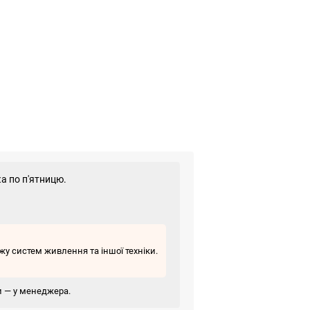
а по п'ятницю.
у систем живлення та іншої техніки.
ви — у менеджера.