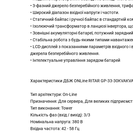
• 3-фазний джерело безперебійного живлення, трифа
• Широкий діапазон вхідної напруги і частоти.
• Статичний байпас і ручної байпас в стандартній ко
• Ізолюючий трансформатор в ланцюзі інвертора, що 
• Зовнішні акумуляторні батареї, потужний зарядни
• Стабільна робота з будь-якими типами навантажен
• LCD-дисплей з показаннями параметрів вхідного і
джерела безперебійного живлення.
• Інтелектуальне управління зарядом батарей
Характеристики ДБЖ ONLine RITAR GP-33-30KVAKVA
Тип архітектури: On-Line
Призначення: Для сервера, Для великих підприємст
Тип виконання: Tower
Кількість фаз (вхід / вихід): 3/3
Номінальна напруга: 380 В
Вхідна частота: 42 - 58 Гц