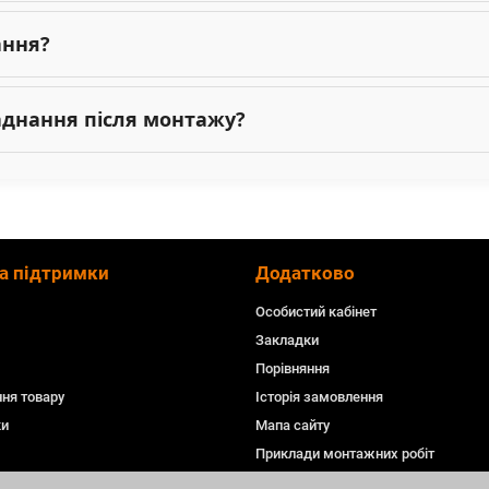
ання?
ладнання після монтажу?
а підтримки
Додатково
Особистий кабінет
Закладки
Порівняння
ня товару
Історія замовлення
ки
Мапа сайту
Приклади монтажних робіт