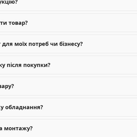
укцію?
ти товар?
для моїх потреб чи бізнесу?
ку після покупки?
вару?
жу обладнання?
га монтажу?