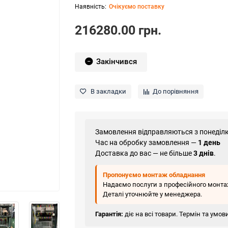
Очікуємо поставку
216280.00 грн.
Закінчився
В закладки
До порівняння
Замовлення відправляються з понеділк
Час на обробку замовлення —
1 день
Доставка до вас — не більше
3 днів
.
Пропонуємо монтаж обладнання
Надаємо послуги з професійного монтаж
Деталі уточнюйте у менеджера.
Гарантія:
діє на всі товари. Термін та умо