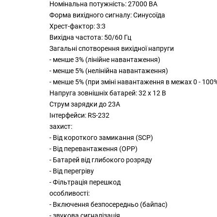
Номінальна потужність: 27000 ВА
Форма вихідного сигналу: Синусоїда
Хрест-фактор: 3:3
Вихідна частота: 50/60 Гц
Загальні спотворення вихідної напруги
- менше 3% (лінійне навантаження)
- менше 5% (нелінійна навантаження)
- менше 5% (при зміні навантаження в межах 0 - 100
Напруга зовнішніх батарей: 32 х 12 В
Струм зарядки до 23А
Інтерфейси: RS-232
захист:
- Від короткого замикання (SCP)
- Від перевантаження (OPP)
- Батарей від глибокого розряду
- Від перегріву
- Фільтрація перешкод
особливості:
- Включення безпосередньо (байпас)
- звукова сигналізація