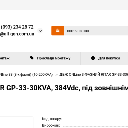
 (093) 234 28 72
o@all-gen.com.ua
онтаж
Приклади монтажу
Для покупки
e 33 (3-х фазні) (10-200KVA)
ДБЖ ONLine 3-ФАЗНИЙ RITAR GP-33-30KV
GP-33-30KVA, 384Vdc, під зовнішнім
Код товару:
Виробник: