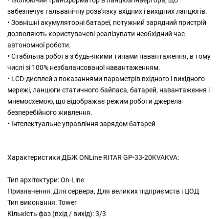
• Ізолюючий трансформатор в ланцюзі інвертора, що
забезпечує гальванічну розв'язку вхідних і вихідних ланцюгів.
• Зовнішні акумуляторні батареї, потужний зарядний пристрій
дозволяють користувачеві реалізувати необхідний час
автономної роботи.
• Стабільна робота з будь-якими типами навантаження, в тому
числі зі 100% незбалансованої навантаженням.
• LCD-дисплей з показаннями параметрів вхідного і вихідного
мережі, ланцюги статичного байпаса, батарей, навантаження і
мнемосхемою, що відображає режим роботи джерела
безперебійного живлення.
• Інтелектуальне управління зарядом батарей
Характеристики ДБЖ ONLine RITAR GP-33-20KVAKVA:
Тип архітектури: On-Line
Призначення: Для сервера, Для великих підприємств і ЦОД
Тип виконання: Tower
Кількість фаз (вхід / вихід): 3/3