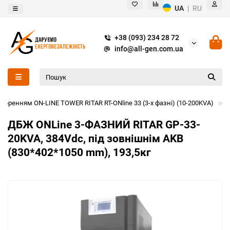
UA
|
RU
+38 (093) 234 28 72
info@all-gen.com.ua
ренням ON-LINE TOWER RITAR RT-ONline 33 (3-х фазні) (10-200KVA)
Д
ДБЖ ONLine 3-ФАЗНИЙ RITAR GP-33-
20KVA, 384Vdc, під зовнішнім AKB
(830*402*1050 mm), 193,5кг