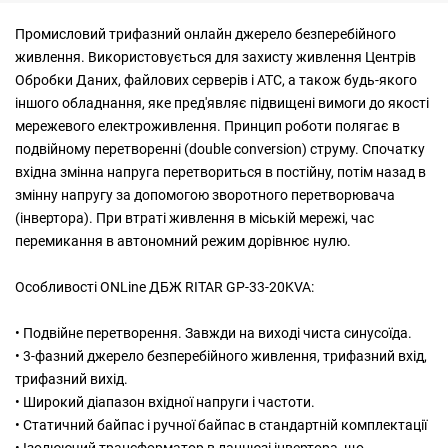
Промисловий трифазний онлайн джерело безперебійного
живлення. Використовується для захисту живлення Центрів
Обробки Даних, файлових серверів і АТС, а також будь-якого
іншого обладнання, яке пред'являє підвищені вимоги до якості
мережевого електроживлення. Принцип роботи полягає в
подвійному перетворенні (double conversion) струму. Спочатку
вхідна змінна напруга перетвориться в постійну, потім назад в
змінну напругу за допомогою зворотного перетворювача
(інвертора). При втраті живлення в міській мережі, час
перемикання в автономний режим дорівнює нулю.
Особливості ONLine ДБЖ RITAR GP-33-20KVA:
• Подвійне перетворення. Завжди на виході чиста синусоїда.
• 3-фазний джерело безперебійного живлення, трифазний вхід,
трифазний вихід.
• Широкий діапазон вхідної напруги і частоти.
• Статичний байпас і ручної байпас в стандартній комплектації