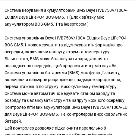
Система керування акумуляторами BMS Deye HVB750V/100A-
EU для Deye LiFePO4 BOS-GM5. 1 (Блок зв'язку між
акумулятором BOS-GM5. 1 та інвертором )
Система управління Deye HVB750V/100A-EU для Deye LiFePO4
BOS-GM5.1 може керувати та відстежувати інформацію про
осередки, включаючи напругу, струм та температуру.
Більше того, BMS може балансувати заряджання та
розрядження осередків, щоб продовжити термін служби.
Система управління батареями (BMS) має функції захисту,
включаючи надмірне розрядження, надмірне заряджання,
перевантаження по струму і високу/низьку температуру;
Система може автоматично керувати станом заряду та
розряду та балансувати струм та напругу кожного осередку;
Контролер літієвих акумуляторів BMS Deye HVB750V/100A-EU
для Deye LiFePO4 BOS-GM5. 1 є контролером високовольтних
батарей.
Цей контролер дозволяє підключити паралельно 8