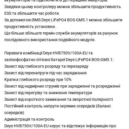
акумуляторів та підключити їх до гібридних інверторів.
Завдяки цьому контролеру можна збільшити продуктивність
ESS та збільшити час роботи.
За допомогою BMS Deye LiFePO4 BOS-GM5.1 можна збільшити
продуктивність установки.
Ще більше збільште термін служби акумуляторів за рахунок
послідовного використання подвійного модуля.
Переваги комбінації Deye HVB750V/100A-EU та
залізофосфатно-літієвої батареї Deye LiFePO4 BOS-GM5.1:
Захист від глибокого розряду та перезаряду
Захист від перенапруги під час заряджання
Крапка глибокого розряду при 10%
Захист від надмірних струмів при зарядженні та розрядженні
Захист від перегріву та зниження температури
Захист від короткого замикання та зворотної полярності
Постійний контроль напруги окремих осередків (баланс
осередків)
Адміністрація та контроль
Deye HVB750V/100A-EU керує та відстежує інформацію про