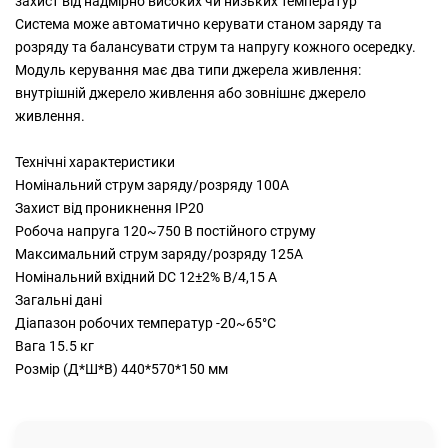
захист від надмірно високих чи низьких температур
Система може автоматично керувати станом заряду та
розряду та балансувати струм та напругу кожного осередку.
Модуль керування має два типи джерела живлення:
внутрішній джерело живлення або зовнішнє джерело
живлення.
Технічні характеристики
Номінальний струм заряду/розряду 100А
Захист від проникнення IP20
Робоча напруга 120~750 В постійного струму
Максимальний струм заряду/розряду 125А
Номінальний вхідний DC 12±2% В/4,15 А
Загальні дані
Діапазон робочих температур -20~65°C
Вага 15.5 кг
Розмір (Д*Ш*В) 440*570*150 мм