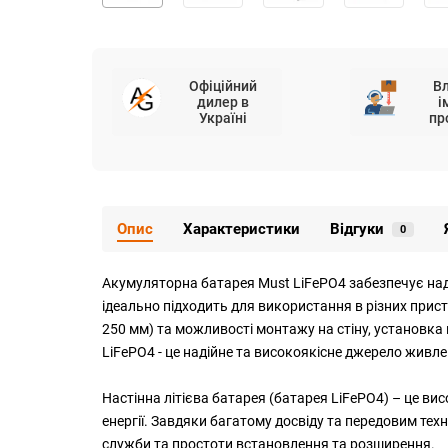
Офіційний
В
дилер в
і
Україні
пр
Опис
Характеристики
Відгуки
0
Акумуляторна батарея Must LiFePO4 забезпечує наді
ідеально підходить для використання в різних прис
250 мм) та можливості монтажу на стіну, установка ц
LiFePO4 - це надійне та високоякісне джерело живл
Настінна літієва батарея (батарея LiFePO4) – це в
енергії. Завдяки багатому досвіду та передовим техн
служби та простоти встановлення та розширення.