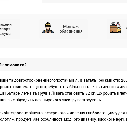
ласний
Монтаж
мпорт
обладнання
одукції
Як замовити?
йне та довгострокове енергопостачання. Із загальною ємністю 200
троях та системах, що потребують стабільного та ефективного живл
ієї батареї легка та зручна. Її вага становить 82 кг, що робить її 
ення, яке підходить для широкого спектру застосувань.
исокоінтегроване рішення резервного живлення глибокого циклу для
ологіям, продукт має особливості модного дизайну, високої енергії,