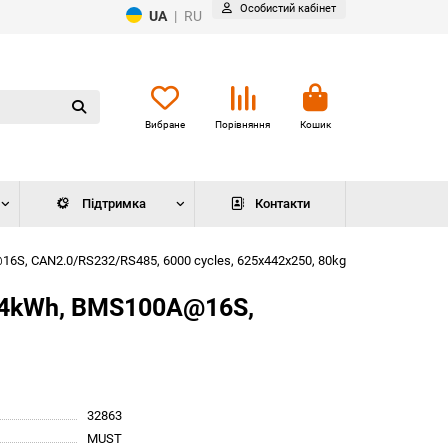
Особистий кабінет
UA
|
RU
Вибране
Порівняння
Кошик
Підтримка
Контакти
6S, CAN2.0/RS232/RS485, 6000 cycles, 625x442x250, 80kg
,24kWh, BMS100A@16S,
32863
MUST