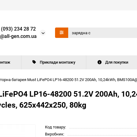
 (093) 234 28 72
o@all-gen.com.ua
онтаж
Приклади монтажу
Для покупки
орна батарея Must LiFePO4 LP16-48200 51.2V 200Ah, 10,24kWh, BMS100A@1
LiFePO4 LP16-48200 51.2V 200Ah, 10
cles, 625x442x250, 80kg
Код товару:
Виробник: