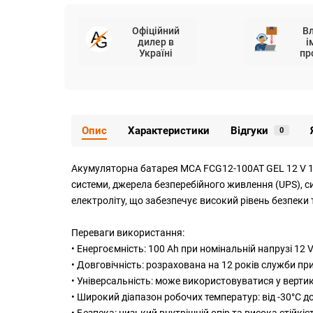
Офіційний
В
дилер в
і
Україні
пр
Опис
Характеристики
Відгуки
0
Акумуляторна батарея MCA FCG12-100AT GEL 12 V 100 
системи, джерела безперебійного живлення (UPS), с
електроліту, що забезпечує високий рівень безпеки т
Переваги використання:
• Енергоємність: 100 Ah при номінальній напрузі 12 V
• Довговічність: розрахована на 12 років служби при
• Універсальність: може використовуватися у верт
• Широкий діапазон робочих температур: від -30°C 
• Безпека: низький внутрішній опір та висока стійкі