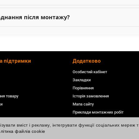
ладнання після монтажу?
а підтримки
Додатково
Особистий кабінет
Закладки
Порівняння
ня товару
Історія замовлення
ки
Мапа сайту
Приклади монтажних робіт
увати вміст і рекламу, інтегрувати функції соціальних мереж т
літика файлів cookie