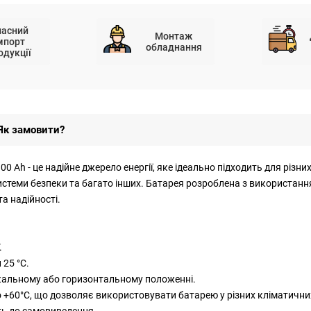
ласний
Монтаж
мпорт
обладнання
одукції
Як замовити?
Ah - це надійне джерело енергії, яке ідеально підходить для різних
истеми безпеки та багато інших. Батарея розроблена з використання
а надійності.
.
 25 °C.
икальному або горизонтальному положенні.
до +60°C, що дозволяє використовувати батарею у різних кліматични
сть до самовиведення.