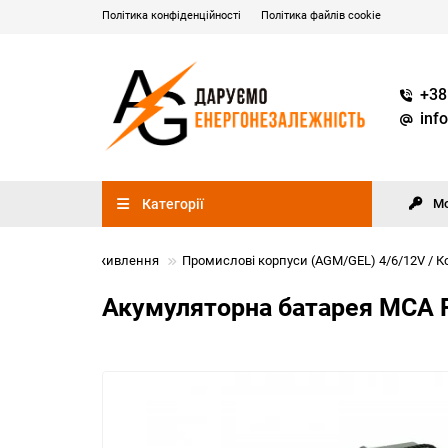
Політика конфіденційності
Політика файлів cookie
+38
inf
Категорії
М
АКБ / Елементи живлення
Промислові корпуси (AGM/GEL) 4/6/12V / К
Акумуляторна батарея MCA FC