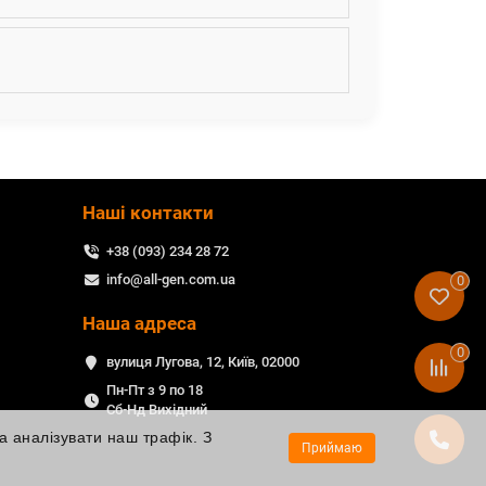
Наші контакти
+38 (093) 234 28 72
info@all-gen.com.ua
0
Наша адреса
0
вулиця Лугова, 12, Київ, 02000
Пн-Пт з 9 по 18
Сб-Нд Вихідний
а аналізувати наш трафік. З
Приймаю