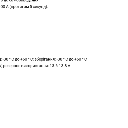
00 A (протягом 5 секунд).
 -30 ° C до +60 ° C; зберігання: -30 ° C до +60 ° C
V; резервне використання: 13.6-13.8 V