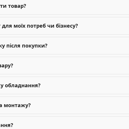
ти товар?
для моїх потреб чи бізнесу?
ку після покупки?
вару?
жу обладнання?
га монтажу?
ання?