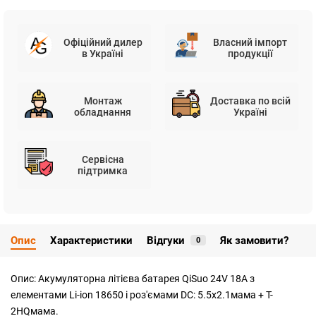
Офіційний дилер
Власний імпорт
в Україні
продукції
Монтаж
Доставка по всій
обладнання
Україні
Сервісна
підтримка
Опис
Характеристики
Відгуки
Як замовити?
0
Опис: Акумуляторна літієва батарея QiSuo 24V 18A з
елементами Li-ion 18650 і роз'ємами DC: 5.5x2.1мама + T-
2HQмама.