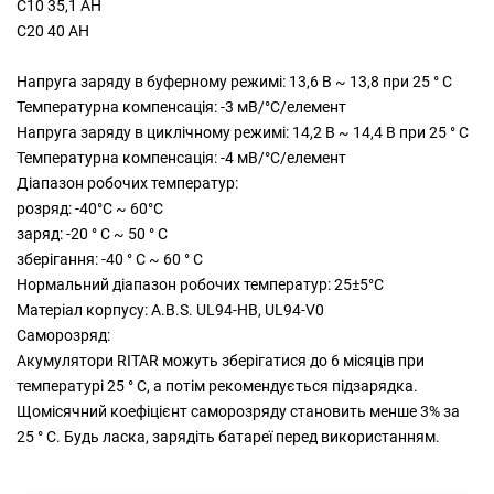
C10 35,1 AH
C20 40 AH
Напруга заряду в буферному режимі: 13,6 В ~ 13,8 при 25 ° С
Температурна компенсація: -3 мВ/°C/елемент
Напруга заряду в циклічному режимі: 14,2 В ~ 14,4 В при 25 ° С
Температурна компенсація: -4 мВ/°C/елемент
Діапазон робочих температур:
розряд: -40°C ~ 60°C
заряд: -20 ° C ~ 50 ° C
зберігання: -40 ° C ~ 60 ° C
Нормальний діапазон робочих температур: 25±5°C
Матеріал корпусу: A.В.S. UL94-HB, UL94-V0
Саморозряд:
Акумулятори RITAR можуть зберігатися до 6 місяців при
температурі 25 ° C, а потім рекомендується підзарядка.
Щомісячний коефіцієнт саморозряду становить менше 3% за
25 ° C. Будь ласка, зарядіть батареї перед використанням.