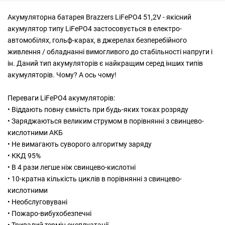
Акумуляторна батарея Brazzers LiFePO4 51,2V - якісний
акумулятор типу LiFePO4 застосовується в електро-
автомобілях, гольф-карах, в джерелах безперебійного
живлення / обладнанні вимогливого до стабільності напруги і
ін. Даний тип акумуляторів є найкращим серед інших типів
акумуляторів. Чому? А ось чому!
Переваги LiFePO4 акумуляторів:
• Віддають повну ємність при будь-яких токах розряду
• Заряджаються великим струмом в порівнянні з свинцево-
кислотними АКБ
• Не вимагають суворого алгоритму заряду
• ККД 95%
• В 4 рази легше ніж свинцево-кислотні
• 10-кратна кількість циклів в порівнянні з свинцево-
кислотними
• Необслуговувані
• Пожаро-вибухобезпечні