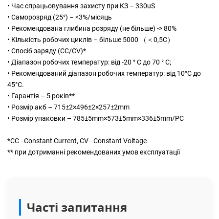
• Час спрацьовування захисту при КЗ – 330uS
• Саморозряд (25°) – <3%/місяць
• Рекомендована глибина розряду (не більше) -> 80%
• Кількість робочих циклів – більше 5000 （＜0,5C）
• Спосіб заряду (CC/CV)*
• Діапазон робочих температур: від -20 ° С до 70 ° С;
• Рекомендований діапазон робочих температур: від 10°С до
45°С.
• Гарантія – 5 років**
• Розмір акб – 715±2×496±2×257±2mm
• Розмір упаковки – 785±5mm×573±5mm×336±5mm/PC
*СС - Constant Current, CV - Constant Voltage
** при дотриманні рекомендованих умов експлуатації
Часті запитання