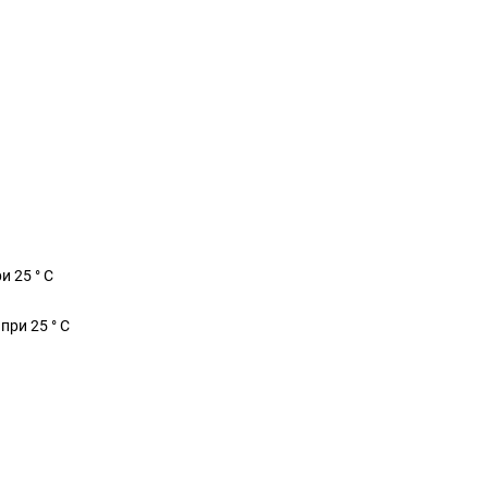
и 25 ° С
при 25 ° С