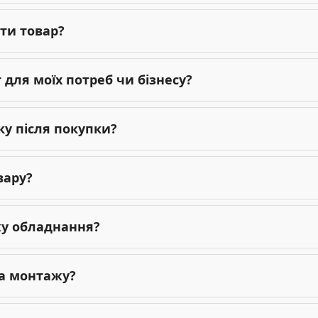
ти товар?
для моїх потреб чи бізнесу?
ку після покупки?
вару?
жу обладнання?
га монтажу?