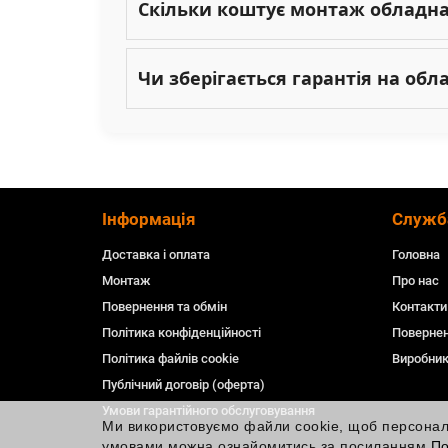
Скільки коштує монтаж обладн
Чи зберігається гарантія на об
Інформація
Служб
Доставка і оплата
Головна
Монтаж
Про нас
Повернення та обмін
Контакти
Політика конфіденційності
Повернен
Політика файлів cookie
Виробни
Публічний договір (оферта)
Умови гарантійного обслуговування
Ми використовуємо файли cookie, щоб персоналіз
умовами можна ознайомитись за посиланням
По