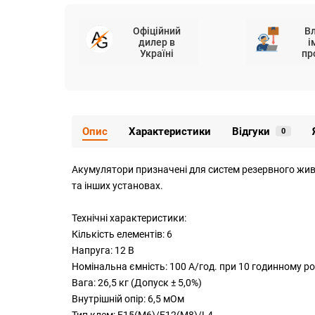
Офіційний
В
дилер в
і
Україні
пр
Опис
Характеристики
Відгуки
0
Акумулятори призначені для систем резервного жив
та інших установах.
Технічні характеристики:
Кількість елементів: 6
Напруга: 12 В
Номінальна ємність: 100 A/год. при 10 годинному роз
Вага: 26,5 кг (Допуск ± 5,0%)
Внутрішній опір: 6,5 мОм
Тип клем: F15(M6)/F12(M8)/L4