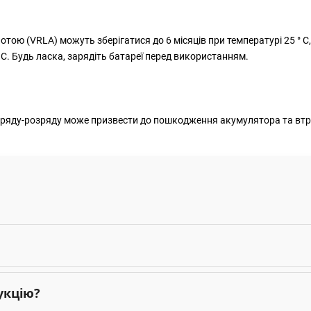
ою (VRLA) можуть зберігатися до 6 місяців при температурі 25 ° C
C. Будь ласка, зарядіть батареї перед використанням.
аряду-розряду може призвести до пошкодження акумулятора та втра
укцію?