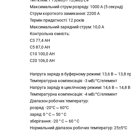
Максимальний струм розряду: 1000 А (5 секунд)
Струм короткого замикання: 2200 A
Термін придатності: 12 років
Максимальний зарядний струм: 10,0 A
Контрольна ємність:
C3 77,4 AH
C5 87,0 AH
C10 100,0 AH
C20 106,0 AH
Напруга заряду в буферному режимі: 13,6 В ~ 13,8 пр
Температурна компенсація: -3 мВ/°C/елемент
Напруга заряду в циклічному режимі: 14,6 В ~ 14,8 В 
Температурна компенсація: -4 мВ/°C/елемент
Діапазон робочих температур:
розряд: -20°C ~ 60°C
заряд: 0 ° C ~ 50 ° C
зберігання: -20 ° C ~ 60 ° C
Нормальний діапазон робочих температур: 25±5°C