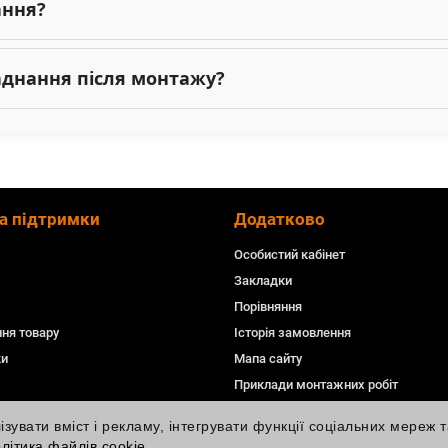
ання?
ладнання після монтажу?
а підтримки
Додатково
Особистий кабінет
Закладки
Порівняння
ня товару
Історія замовлення
ки
Мапа сайту
Приклади монтажних робіт
увати вміст і рекламу, інтегрувати функції соціальних мереж т
літика файлів cookie