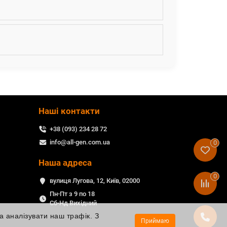
Наші контакти
+38 (093) 234 28 72
info@all-gen.com.ua
0
Наша адреса
0
вулиця Лугова, 12, Київ, 02000
Пн-Пт з 9 по 18
Сб-Нд Вихідний
а аналізувати наш трафік. З
Приймаю