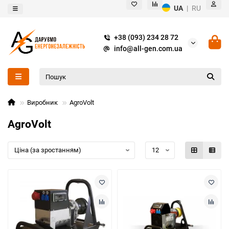
UA
|
RU
+38 (093) 234 28 72
info@all-gen.com.ua
Виробник
AgroVolt
AgroVolt