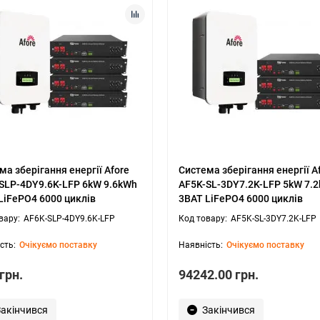
ма зберігання енергії Afore
Система зберігання енергії A
SLP-4DY9.6K-LFP 6kW 9.6kWh
AF5K-SL-3DY7.2K-LFP 5kW 7.
LiFePO4 6000 циклів
3BAT LiFePO4 6000 циклів
AF6K-SLP-4DY9.6K-LFP
AF5K-SL-3DY7.2K-LFP
Очікуємо поставку
Очікуємо поставку
грн.
94242.00 грн.
Закінчився
Закінчився