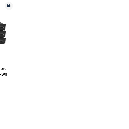
fore
2kWh