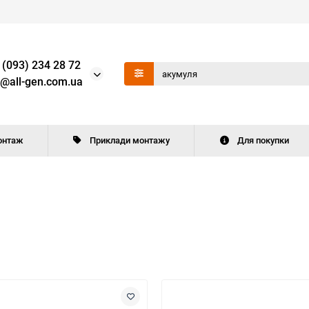
 (093) 234 28 72
o@all-gen.com.ua
онтаж
Приклади монтажу
Для покупки