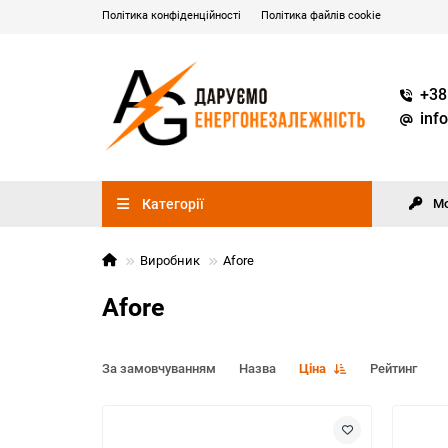
Політика конфіденційності
Політика файлів cookie
+38
inf
Категорії
М
Виробник
Afore
Afore
За замовчуванням
Назва
Ціна
Рейтинг