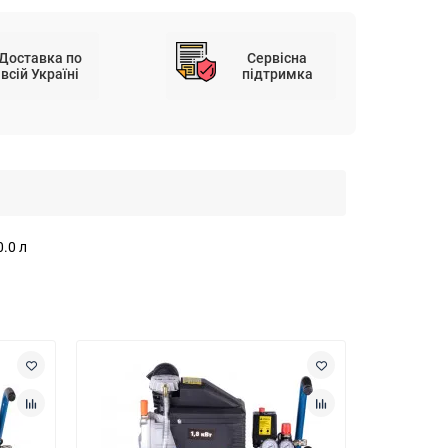
Доставка по
Сервісна
всій Україні
підтримка
.0 л
Ваша знижка