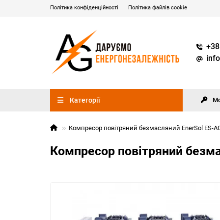
Політика конфіденційності
Політика файлів cookie
+38
inf
Категорії
М
Компресор повітряний безмасляний EnerSol ES-A
Компресор повітряний безма