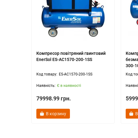
Компресор повітряний гвинтовий
Компр
EnerSol ES-AC1570-200-1SS
безма
300-1
ES-AC1570-200-1SS
Є в наявності
79998.99 грн.
5999
В корзину
В