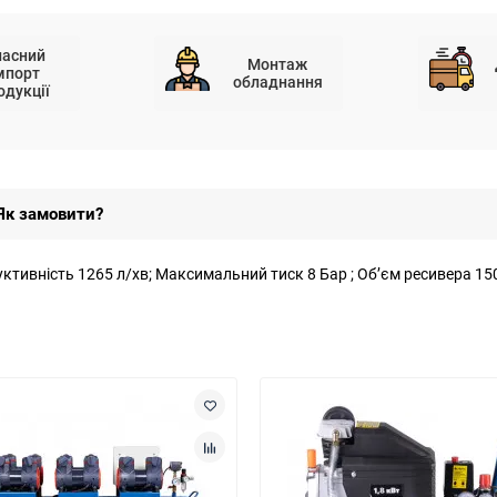
ласний
Монтаж
мпорт
обладнання
одукції
Як замовити?
ктивність 1265 л/хв; Максимальний тиск 8 Бар ; Об’єм ресивера 150