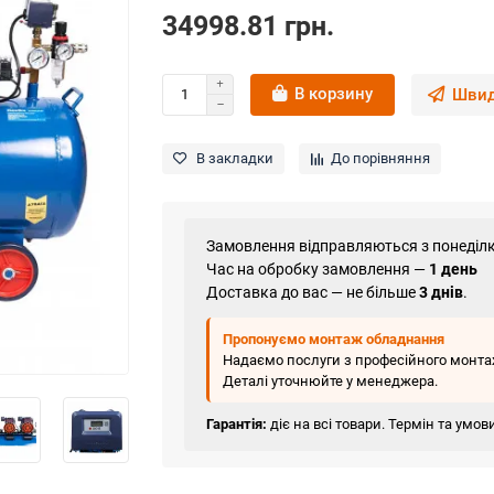
34998.81 грн.
В корзину
Швид
В закладки
До порівняння
Замовлення відправляються з понеділк
Час на обробку замовлення —
1 день
Доставка до вас — не більше
3 днів
.
Пропонуємо монтаж обладнання
Надаємо послуги з професійного монтаж
Деталі уточнюйте у менеджера.
Гарантія:
діє на всі товари. Термін та умо