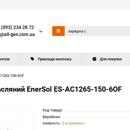
 (093) 234 28 72
o@all-gen.com.ua
онтаж
Приклади монтажу
Для покупки
C1265-150-6OF
сляний EnerSol ES-AC1265-150-6OF
Код товару:
Виробник:
Є в наявності