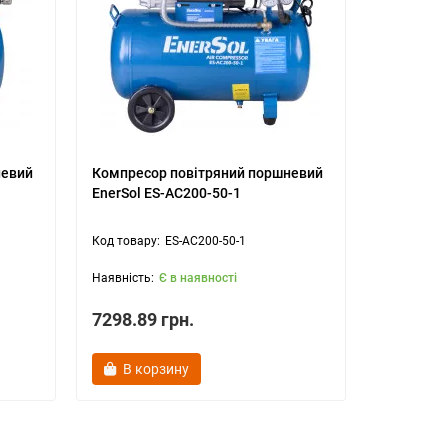
невий
Компресор повітряний поршневий
Компресор
EnerSol ES-AC200-50-1
AC310-10
ES-AC200-50-1
Є в наявності
7298.89 грн.
19999.19 г
В корзину
В ко