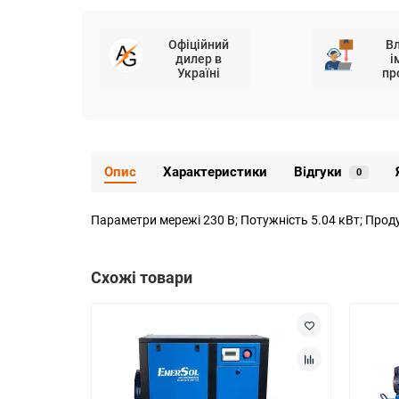
Офіційний
В
дилер в
і
Україні
пр
Опис
Характеристики
Відгуки
0
Параметри мережі 230 В; Потужність 5.04 кВт; Проду
Схожі товари